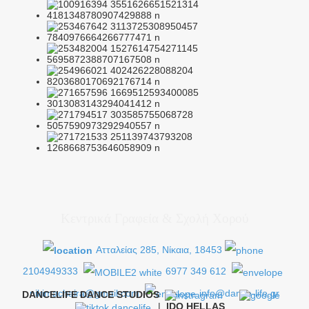
Κεντρικά Γραφεία & Σχολή Χορού
Ατταλείας 285, Νίκαια, 18453
2104949333
6977 349 612
nikimachaira@gmail.com
info@dance-life.gr
DANCELIFE DANCE STUDIOS
|
IDO HELLAS